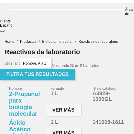
Área
de
cliente
Español
Home
Productos
Biología molecular
Reactivos de laboratorio
Reactivos de laboratorio
Ordenar por
Nombre, A a Z
Mostrando 20 de 54 artículos
FILTRA TUS RESULTADOS
Nombre
Formato
Nº de catálogo
1 L
A3928-
2-Propanol
1000GL
para
biología
VER MÁS
molecular
1 L
141008-1611
Ácido
Acético
VER MÁS