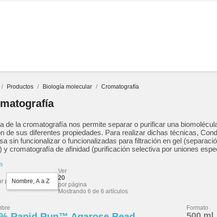
SERVICIOS
DOCUMENTOS
EMPRESA
MARCAS
Productos
Biología molecular
Cromatografía
matografía
ea de la cromatografía nos permite separar o purificar una biomolécul
ón de sus diferentes propiedades. Para realizar dichas técnicas,
Cond
sa sin funcionalizar o funcionalizadas
para filtración en gel (separac
 y cromatografía de afinidad (purificación selectiva por uniones espec
s
Ver
20
r por
Nombre, A a Z
por página
Mostrando 6 de 6 artículos
bre
Formato
500 ml
% Rapid Run™ Agarose Bead