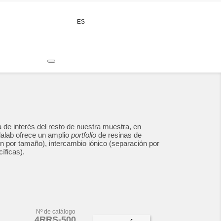
expand_more
ES
CONTACTO
a de interés del resto de nuestra muestra, en
alab
ofrece un amplio
portfolio
de resinas de
ión por tamaño), intercambio iónico (separación por
íficas).
Nº de catálogo
4RRS-500