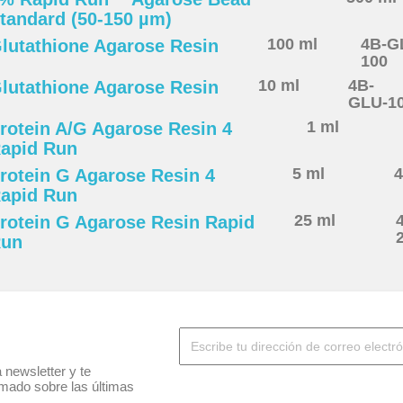
tandard (50-150 µm)
100 ml
4B-G
lutathione Agarose Resin
100
10 ml
4B-
lutathione Agarose Resin
GLU-1
1 ml
rotein A/G Agarose Resin 4
apid Run
5 ml
rotein G Agarose Resin 4
apid Run
25 ml
rotein G Agarose Resin Rapid
un
 newsletter y te
mado sobre las últimas
.