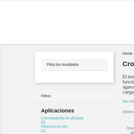
PRODUCTOS
Home
Cro
Filtra tus resultados
El ár
funci
agaro
carga)
Filtros
Ver má
Aplicaciones
Ordena
Cromatografía de afinidad
(5)
Filtración en Gel
Nom
(1)
4