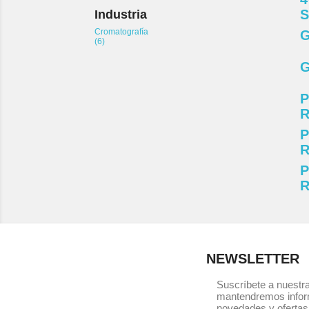
S
Industria
Cromatografía
G
(6)
G
P
R
P
R
P
R
NEWSLETTER
Suscríbete a nuestra
mantendremos infor
novedades y ofertas