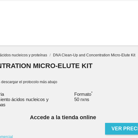
SERVICIOS
DOCUMENTOS
EMPRESA
MARCAS
ácidos nucleicos y proteínas
DNA Clean-Up and Concentration Micro-Elute Kit
TRATION MICRO-ELUTE KIT
 descargar el protocolo más abajo
*
ria
Formato
iento ácidos nucleicos y
50 rxns
nas
Accede a la tienda online
VER PREC
omercial