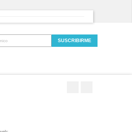
Twitter
YouTube
 web: