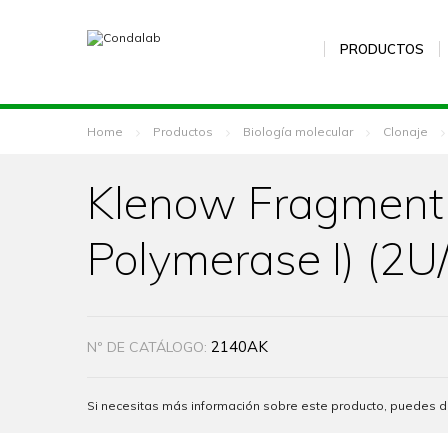
PRODUCTOS
Home
Productos
Biología molecular
Clonaje
Klenow Fragment 
Polymerase I) (2U/
2140AK
Nº DE CATÁLOGO:
Si necesitas más información sobre este producto, puedes 