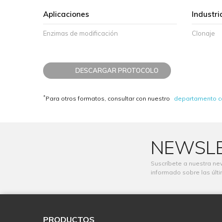
Aplicaciones
Industri
Enzimas de modificación
Clonaje
DESCARGAR PROTOCOLO
*
Para otros formatos, consultar con nuestro
departamento c
NEWSL
Suscríbete a nuestra ne
informado sobre las últ
PRODUCTOS