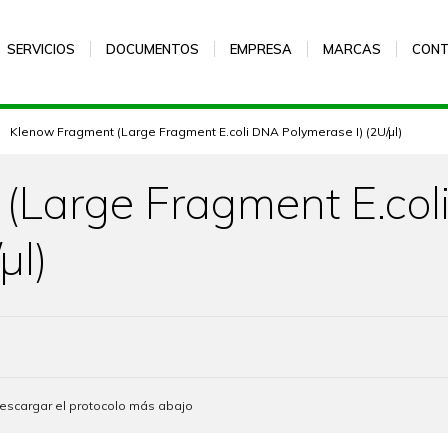
SERVICIOS
DOCUMENTOS
EMPRESA
MARCAS
CON
Klenow Fragment (Large Fragment E.coli DNA Polymerase I) (2U/µl)
(Large Fragment E.co
µl)
descargar el protocolo más abajo