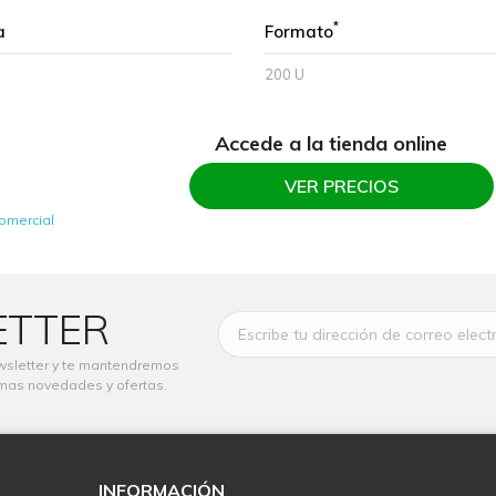
*
a
Formato
200 U
Accede a la tienda online
VER PRECIOS
omercial
ETTER
wsletter y te mantendremos
imas novedades y ofertas.
INFORMACIÓN