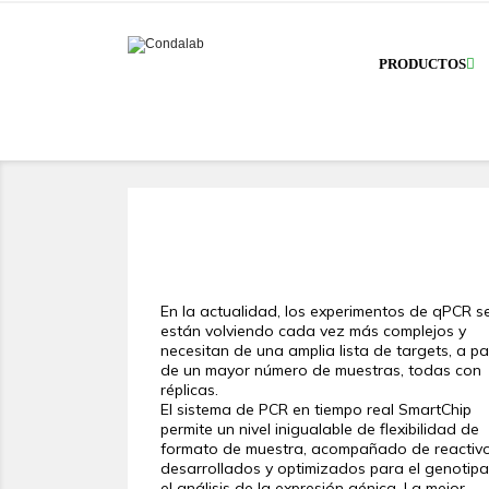
PRODUCTOS
En la actualidad, los experimentos de qPCR s
están volviendo cada vez más complejos y
necesitan de una amplia lista de targets, a par
de un mayor número de muestras, todas con
réplicas.
El sistema de PCR en tiempo real SmartChip
permite un nivel inigualable de flexibilidad de
formato de muestra, acompañado de reactiv
desarrollados y optimizados para el genotip
el análisis de la expresión génica. La mejor