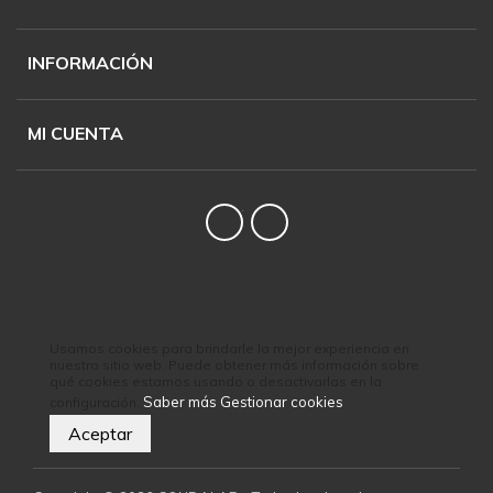
INFORMACIÓN
MI CUENTA
Twitter
YouTube
Usamos cookies para brindarle la mejor experiencia en
nuestro sitio web. Puede obtener más información sobre
qué cookies estamos usando o desactivarlas en la
Saber más
Gestionar cookies
configuración.
Aceptar