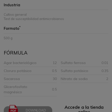
Industria
Cultivo general
Test de susceptibilidad antimicrobianos
*
Formato
500 g
FÓRMULA
Agar bacteriológico
12
Sulfato ferroso
0.01
Cloruro potásico
0.5
Sulfato potásico
0.35
Sacarosa
30
Nitrato de sodio
2
Glicerofosfato
0.5
magnésico
Accede a la tienda
DOWNLOAD
online