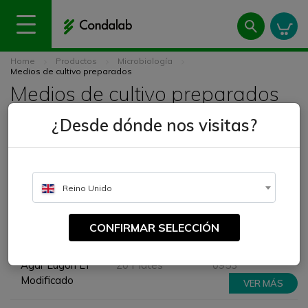
Home
Productos
Microbiología
Medios de cultivo preparados
Medios de cultivo preparados
¿Desde dónde nos visitas?
Ordenar por
Nombre, A a Z
Mostrando 20 de 327 artículos
Reino Unido
FILTRA TUS RESULTADOS
CONFIRMAR SELECCIÓN
NOMBRE
FORMATO
Nº DE CATÁLOGO
Agar Eugon LT
20 Plates
0953
Modificado
VER MÁS