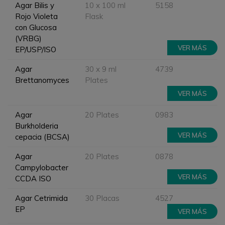
Agar Bilis y
10 x 100 ml
5158
Rojo Violeta
Flask
con Glucosa
(VRBG)
VER MÁS
EP/USP/ISO
Agar
30 x 9 ml
4739
Brettanomyces
Plates
VER MÁS
Agar
20 Plates
0983
Burkholderia
VER MÁS
cepacia (BCSA)
Agar
20 Plates
0878
Campylobacter
VER MÁS
CCDA ISO
Agar Cetrimida
30 Placas
4527
EP
VER MÁS