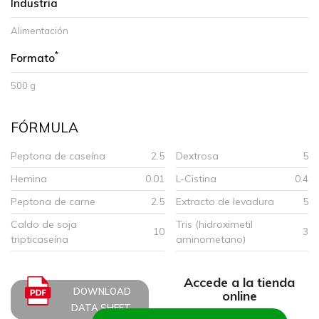
Industria
Alimentación
*
Formato
500 g
FÓRMULA
Peptona de caseína
2.5
Dextrosa
5
Hemina
0.01
L-Cistina
0.4
Peptona de carne
2.5
Extracto de levadura
5
Caldo de soja
Tris (hidroximetil
10
3
tripticaseína
aminometano)
Accede a la tienda
DOWNLOAD
online
DATA SHEET