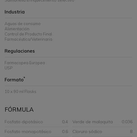
Salmonella Enriquecimiento selectivo
Industria
Aguas de consumo
Alimentación
Control de Producto Final
Farmacéutica/Veterinaria
Regulaciones
Farmacopea Europea
USP
*
Formato
10 x 90 ml Flasks
FÓRMULA
Fosfato dipotásico
0.4
Verde de malaquita
0.036
Fosfato monopotásico
0.6
Cloruro sódico
8