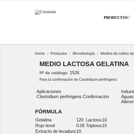
PRODUCTOS
Home
Productos
Microbiología
Medios de cultivo d
MEDIO LACTOSA GELATINA
1526
Nº de catálogo:
Para la confirmación de Clostridium perfringens
Aplicaciones
Indust
Clostridium perfringens Confirmación
Aguas
Alimen
FÓRMULA
Gelatina
120
Lactosa
10
Rojo fenol
0.05
Triptosa
15
Extracto de levadura
10