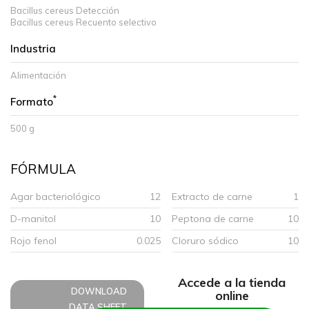
Bacillus cereus Detección
Bacillus cereus Recuento selectivo
Industria
Alimentación
*
Formato
500 g
FÓRMULA
Agar bacteriológico
12
Extracto de carne
1
D-manitol
10
Peptona de carne
10
Rojo fenol
0.025
Cloruro sódico
10
Accede a la tienda
DOWNLOAD
online
DATA SHEET