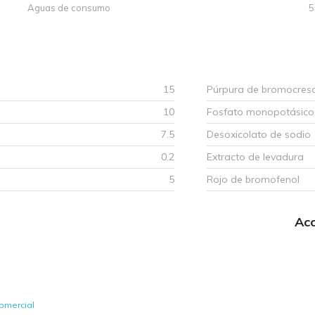
Aguas de consumo
5
15
Púrpura de bromocreso
10
Fosfato monopotásico
7.5
Desoxicolato de sodio
0.2
Extracto de levadura
5
Rojo de bromofenol
Acc
omercial