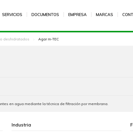
SERVICIOS
DOCUMENTOS
EMPRESA
MARCAS
CON
vo deshidratados
Agar m-TEC
rantes en agua mediante la técnica de filtración por membrana.
Industria
F