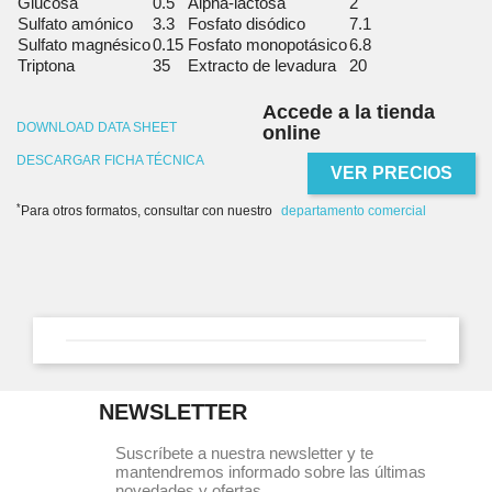
Glucosa
0.5
Alpha-lactosa
2
Sulfato amónico
3.3
Fosfato disódico
7.1
Sulfato magnésico
0.15
Fosfato monopotásico
6.8
Triptona
35
Extracto de levadura
20
Accede a la tienda
DOWNLOAD DATA SHEET
online
DESCARGAR FICHA TÉCNICA
VER PRECIOS
*
Para otros formatos, consultar con nuestro
departamento comercial
NEWSLETTER
Suscríbete a nuestra newsletter y te
mantendremos informado sobre las últimas
novedades y ofertas.