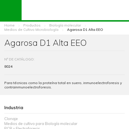
Home
Productos
Biología molecular
Medios de Cultivo Microbiología
Agarosa D1 Alta EEO
Agarosa D1 Alta EEO
Nº DE CATÁLOGO:
8024
Para técnicas como la proteína total en suero, inmunoelectroforesis y
contrainmunoelectroforesis.
Industria
Clonaje
Medios de cultivo para Biología molecular
PCR y Electroforesis