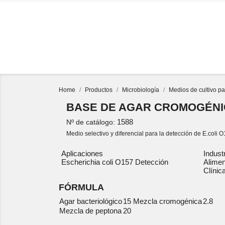
PRODUCTOS
Home
Productos
Microbiología
Medios de cultivo pa
BASE DE AGAR CROMOGÉNICO
1588
Nº de catálogo:
Medio selectivo y diferencial para la detección de E.coli 
Aplicaciones
Indust
Escherichia coli O157 Detección
Alimen
Clínic
FÓRMULA
Agar bacteriológico
15
Mezcla cromogénica
2.8
Mezcla de peptona
20