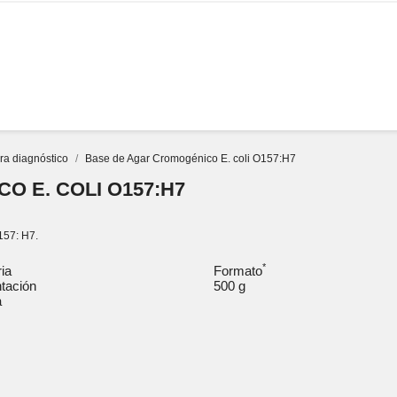
SERVICIOS
DOCUMENTOS
EMPRESA
MARCAS
ra diagnóstico
Base de Agar Cromogénico E. coli O157:H7
 E. COLI O157:H7
O157: H7.
*
ria
Formato
tación
500 g
a