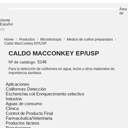
Área
de
cliente
Español
Home
Productos
Microbiología
Medios de cultivo preparados
Caldo MacConkey EP/USP
CALDO MACCONKEY EP/USP
5146
Nº de catálogo:
Para la detección de coliformes en agua, leche y otros materiales de
importancia sanitaria.
Aplicaciones
Coliformes Detección
Escherichia coli Enriquecimiento selectivo
Industria
Aguas de consumo
Clínica
Control de Producto Final
Farmacéutica/Veterinaria
Productos lácteos
Regulaciones