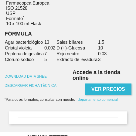
Farmacopea Europea
ISO 21528
USP
*
Formato
10 x 100 ml Flask
FÓRMULA
Agar bacteriológico
13
Sales biliares
1.5
Cristal violeta
0.002
D (+)-Glucosa
10
Peptona de gelatina
7
Rojo neutro
0.03
Cloruro sódico
5
Extracto de levadura
3
Accede a la tienda
DOWNLOAD DATA SHEET
online
DESCARGAR FICHA TÉCNICA
VER PRECIOS
*
Para otros formatos, consultar con nuestro
departamento comercial