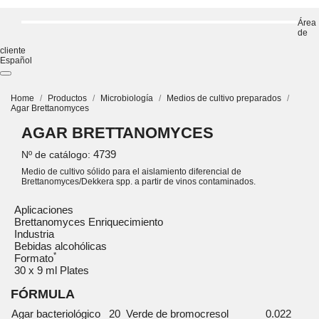
Área
de
cliente
Español
Home
Productos
Microbiología
Medios de cultivo preparados
Agar Brettanomyces
AGAR BRETTANOMYCES
4739
Nº de catálogo:
Medio de cultivo sólido para el aislamiento diferencial de
Brettanomyces/Dekkera spp. a partir de vinos contaminados.
Aplicaciones
Brettanomyces Enriquecimiento
Industria
Bebidas alcohólicas
*
Formato
30 x 9 ml Plates
FÓRMULA
Agar bacteriológico
20
Verde de bromocresol
0.022