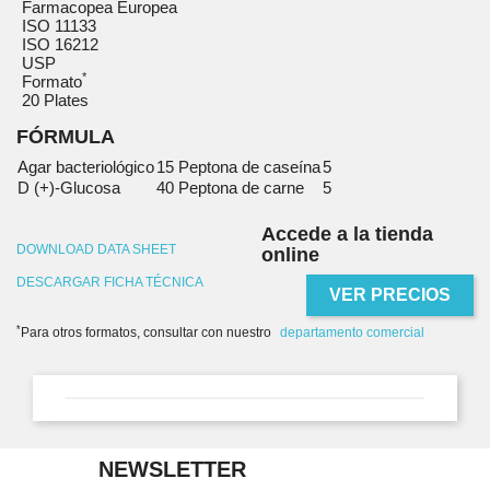
Farmacopea Europea
ISO 11133
ISO 16212
USP
*
Formato
20 Plates
FÓRMULA
Agar bacteriológico
15
Peptona de caseína
5
D (+)-Glucosa
40
Peptona de carne
5
Accede a la tienda
DOWNLOAD DATA SHEET
online
DESCARGAR FICHA TÉCNICA
VER PRECIOS
*
Para otros formatos, consultar con nuestro
departamento comercial
NEWSLETTER