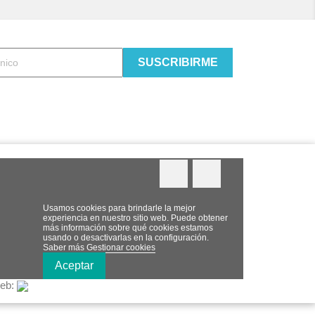
Twitter
YouTube
Usamos cookies para brindarle la mejor
experiencia en nuestro sitio web. Puede obtener
más información sobre qué cookies estamos
usando o desactivarlas en la configuración.
Saber más
Gestionar cookies
Aceptar
web: