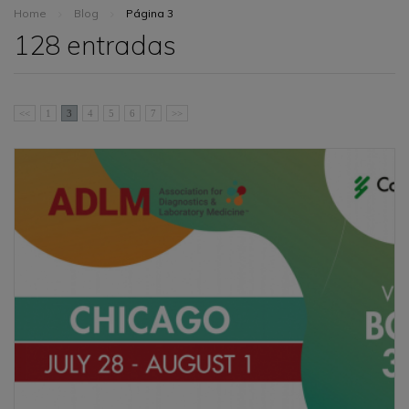
Home
Blog
Página 3
128 entradas
<<
1
3
4
5
6
7
>>