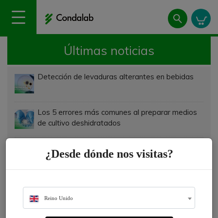
Últimas noticias
Detección de levaduras alterantes en bebidas
Los 5 errores más comunes al preparar medios
de cultivo deshidratados
Cómo fabricar tu vacuna: del huevo al cultivo
¿Desde dónde nos visitas?
celular
La microbiología cambia de color: La
permanencia de los medios cromogénicos
Reino Unido