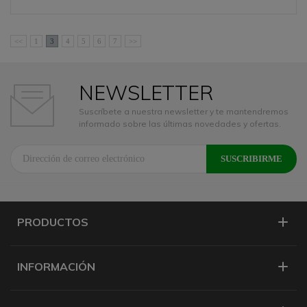
<<
1
3
4
5
6
7
>>
NEWSLETTER
Suscríbete a nuestra newsletter y te mantendremos
informado sobre las últimas novedades y ofertas.
PRODUCTOS
INFORMACIÓN