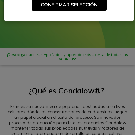
VER PRODUCTOS
CONFIRMAR SELECCIÓN
¡Descarga nuestras App Notes y aprende más acerca de todas las
ventajas!
¿Qué es Condalow®?
Es nuestra nueva línea de peptonas destinadas a cultivos
celulares dónde las concentraciones de endotoxinas juegan
un papel crucial en el éxito del proceso. Su innovador
proceso de producción permite a los productos Condalow
mantener todas sus propiedades nutritivas y factores de
crecimiento, otorgando un desarrollo único a tus cultivos.